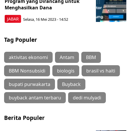
Program yang Dirancang untuk
Menghasilkan Dana
JABAR
Selasa, 16 Mei 2023 - 14:52
Tag Populer
aktivitas ekonomi
Antam
BBM
BBM Nonsubsidi
biologis
brasil vs haiti
bupati purwakarta
Buyback
buyback antam terbaru
dedi mulyadi
Berita Populer