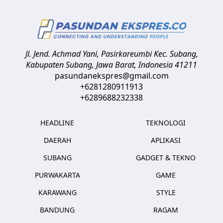
Jl. Jend. Achmad Yani, Pasirkareumbi
Kec. Subang,
Kabupaten Subang, Jawa Barat
,
Indonesia
41211
pasundanekspres@gmail.com
+6281280911913
+6289688232338
HEADLINE
TEKNOLOGI
DAERAH
APLIKASI
SUBANG
GADGET & TEKNO
PURWAKARTA
GAME
KARAWANG
STYLE
BANDUNG
RAGAM