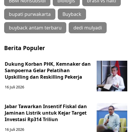
BBM Nonsubsidi
biologis
brasil vs haiti
bupati purwakarta
Buyback
buyback antam terbaru
dedi mulyadi
Berita Populer
Dukung Korban PHK, Kemnaker dan
Sampoerna Gelar Pelatihan
Upskilling dan Reskilling Pekerja
16 Juli 2026
Jabar Tawarkan Insentif Fiskal dan
Jaminan Listrik untuk Kejar Target
Investasi Rp314 Triliun
16 Juli 2026