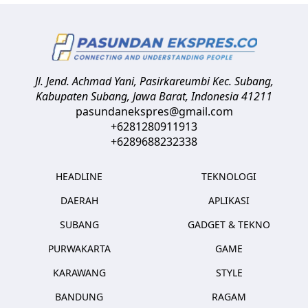
Jl. Jend. Achmad Yani, Pasirkareumbi
Kec. Subang,
Kabupaten Subang, Jawa Barat
,
Indonesia
41211
pasundanekspres@gmail.com
+6281280911913
+6289688232338
HEADLINE
TEKNOLOGI
DAERAH
APLIKASI
SUBANG
GADGET & TEKNO
PURWAKARTA
GAME
KARAWANG
STYLE
BANDUNG
RAGAM