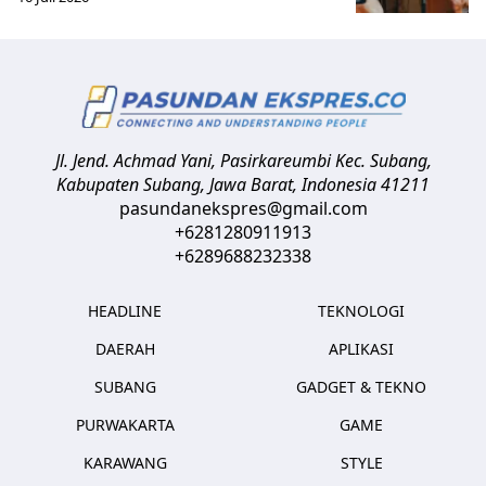
Jl. Jend. Achmad Yani, Pasirkareumbi
Kec. Subang,
Kabupaten Subang, Jawa Barat
,
Indonesia
41211
pasundanekspres@gmail.com
+6281280911913
+6289688232338
HEADLINE
TEKNOLOGI
DAERAH
APLIKASI
SUBANG
GADGET & TEKNO
PURWAKARTA
GAME
KARAWANG
STYLE