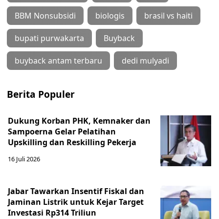
BBM Nonsubsidi
biologis
brasil vs haiti
bupati purwakarta
Buyback
buyback antam terbaru
dedi mulyadi
Berita Populer
Dukung Korban PHK, Kemnaker dan
Sampoerna Gelar Pelatihan
Upskilling dan Reskilling Pekerja
16 Juli 2026
Jabar Tawarkan Insentif Fiskal dan
Jaminan Listrik untuk Kejar Target
Investasi Rp314 Triliun