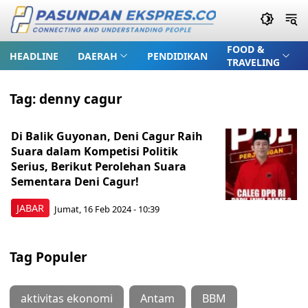
FOOD &
HEADLINE
DAERAH
PENDIDIKAN
TRAVELING
Tag:
denny cagur
Di Balik Guyonan, Deni Cagur Raih
Suara dalam Kompetisi Politik
Serius, Berikut Perolehan Suara
Sementara Deni Cagur!
JABAR
Jumat, 16 Feb 2024 - 10:39
Tag Populer
aktivitas ekonomi
Antam
BBM