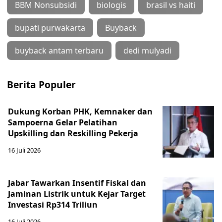
BBM Nonsubsidi
biologis
brasil vs haiti
bupati purwakarta
Buyback
buyback antam terbaru
dedi mulyadi
Berita Populer
Dukung Korban PHK, Kemnaker dan
Sampoerna Gelar Pelatihan
Upskilling dan Reskilling Pekerja
16 Juli 2026
Jabar Tawarkan Insentif Fiskal dan
Jaminan Listrik untuk Kejar Target
Investasi Rp314 Triliun
16 Juli 2026