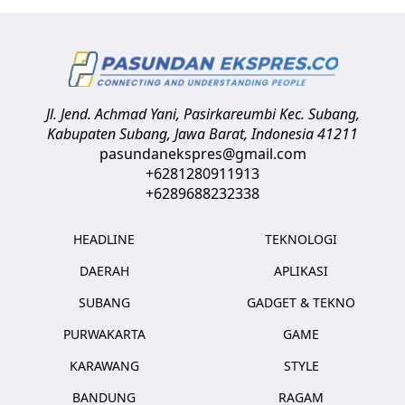
Jl. Jend. Achmad Yani, Pasirkareumbi
Kec. Subang,
Kabupaten Subang, Jawa Barat
,
Indonesia
41211
pasundanekspres@gmail.com
+6281280911913
+6289688232338
HEADLINE
TEKNOLOGI
DAERAH
APLIKASI
SUBANG
GADGET & TEKNO
PURWAKARTA
GAME
KARAWANG
STYLE
BANDUNG
RAGAM