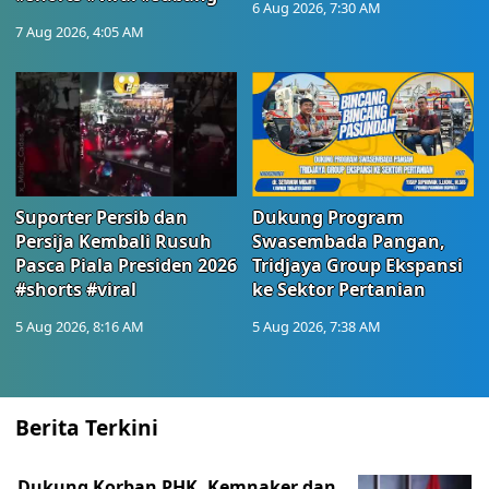
6 Aug 2026, 7:30 AM
7 Aug 2026, 4:05 AM
Suporter Persib dan
Dukung Program
Persija Kembali Rusuh
Swasembada Pangan,
Pasca Piala Presiden 2026
Tridjaya Group Ekspansi
#shorts #viral
ke Sektor Pertanian
5 Aug 2026, 8:16 AM
5 Aug 2026, 7:38 AM
Berita Terkini
Dukung Korban PHK, Kemnaker dan