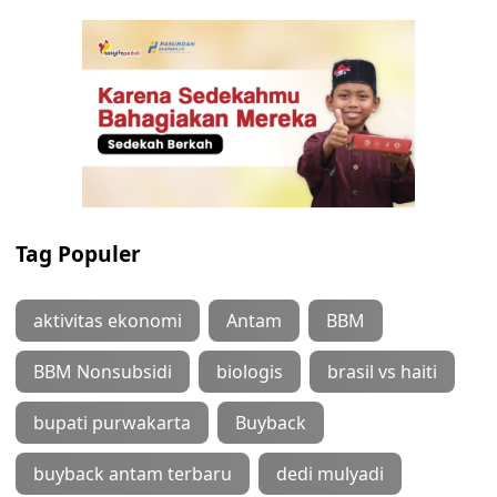
Tag Populer
aktivitas ekonomi
Antam
BBM
BBM Nonsubsidi
biologis
brasil vs haiti
bupati purwakarta
Buyback
buyback antam terbaru
dedi mulyadi