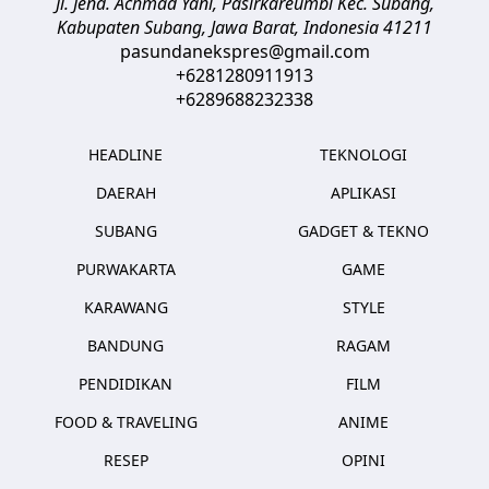
Jl. Jend. Achmad Yani, Pasirkareumbi
Kec. Subang,
Kabupaten Subang, Jawa Barat
,
Indonesia
41211
pasundanekspres@gmail.com
+6281280911913
+6289688232338
HEADLINE
TEKNOLOGI
DAERAH
APLIKASI
SUBANG
GADGET & TEKNO
PURWAKARTA
GAME
KARAWANG
STYLE
BANDUNG
RAGAM
PENDIDIKAN
FILM
FOOD & TRAVELING
ANIME
RESEP
OPINI