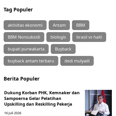
Tag Populer
aktivitas ekonomi
Antam
BBM
BBM Nonsubsidi
biologis
brasil vs haiti
bupati purwakarta
Buyback
buyback antam terbaru
dedi mulyadi
Berita Populer
Dukung Korban PHK, Kemnaker dan
Sampoerna Gelar Pelatihan
Upskilling dan Reskilling Pekerja
16 Juli 2026