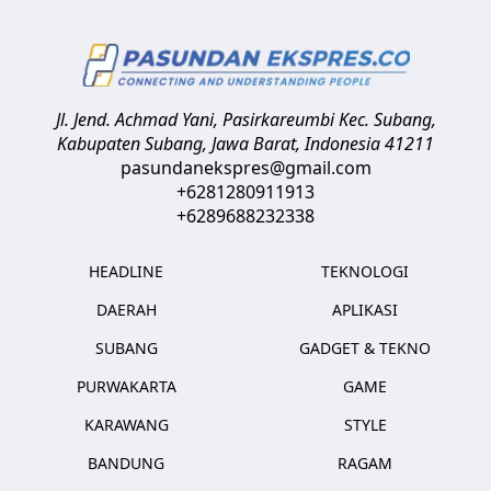
Jl. Jend. Achmad Yani, Pasirkareumbi
Kec. Subang,
Kabupaten Subang, Jawa Barat
,
Indonesia
41211
pasundanekspres@gmail.com
+6281280911913
+6289688232338
HEADLINE
TEKNOLOGI
DAERAH
APLIKASI
SUBANG
GADGET & TEKNO
PURWAKARTA
GAME
KARAWANG
STYLE
BANDUNG
RAGAM