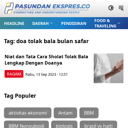
FOOD &
HEADLINE
DAERAH
PENDIDIKAN
TRAVELING
Tag:
doa tolak bala bulan safar
Niat dan Tata Cara Sholat Tolak Bala
Lengkap Dengan Doanya
RAGAM
Rabu, 13 Sep 2023 - 12:51
Tag Populer
aktivitas ekonomi
Antam
BBM
BBM Nonsubsidi
biologis
brasil vs haiti