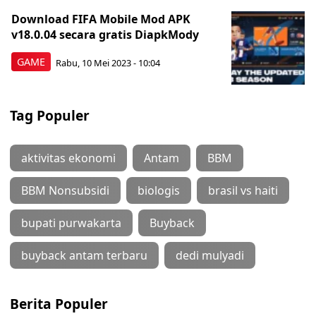
Download FIFA Mobile Mod APK
v18.0.04 secara gratis DiapkMody
GAME
Rabu, 10 Mei 2023 - 10:04
Tag Populer
aktivitas ekonomi
Antam
BBM
BBM Nonsubsidi
biologis
brasil vs haiti
bupati purwakarta
Buyback
buyback antam terbaru
dedi mulyadi
Berita Populer