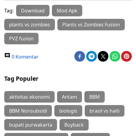
Tag:
Download
Mod Apk
plants vs zombies
Plants vs Zombies Fusion
PVZ fusion
0 Komentar
Tag Populer
aktivitas ekonomi
Antam
BBM
BBM Nonsubsidi
biologis
brasil vs haiti
bupati purwakarta
Buyback