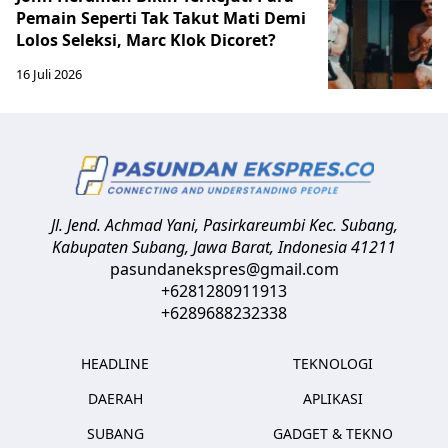
Pemain Seperti Tak Takut Mati Demi
Lolos Seleksi, Marc Klok Dicoret?
16 Juli 2026
Jl. Jend. Achmad Yani, Pasirkareumbi
Kec. Subang,
Kabupaten Subang, Jawa Barat
,
Indonesia
41211
pasundanekspres@gmail.com
+6281280911913
+6289688232338
HEADLINE
TEKNOLOGI
DAERAH
APLIKASI
SUBANG
GADGET & TEKNO