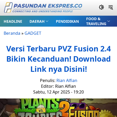
FOOD &
HEADLINE
DAERAH
PENDIDIKAN
TRAVELING
Beranda
»
GADGET
Versi Terbaru PVZ Fusion 2.4
Bikin Kecanduan! Download
Link nya Disini!
Penulis:
Rian Alfian
Editor: Rian Alfian
Sabtu, 12 Apr 2025 - 19:20