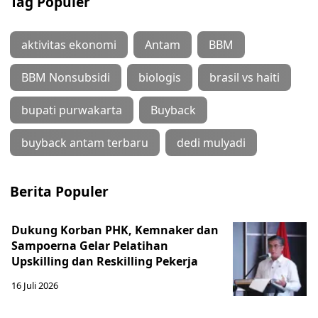
Tag Populer
aktivitas ekonomi
Antam
BBM
BBM Nonsubsidi
biologis
brasil vs haiti
bupati purwakarta
Buyback
buyback antam terbaru
dedi mulyadi
Berita Populer
Dukung Korban PHK, Kemnaker dan
Sampoerna Gelar Pelatihan
Upskilling dan Reskilling Pekerja
16 Juli 2026