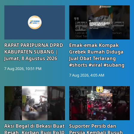
RAPAT PARIPURNA DPRD
Emak-emak Kompak
KABUPATEN SUBANG |
Grebek Rumah Diduga
Jumat, 8 Agustus 2026
Jual Obat Terlarang
#shorts #viral #subang
7 Aug 2026, 10:51 PM
7 Aug 2026, 4:05 AM
Aksi Begal di Bekasi Buat
Suporter Persib dan
Resah, Korban Rugi Rp30
Persija Kembali Rusuh