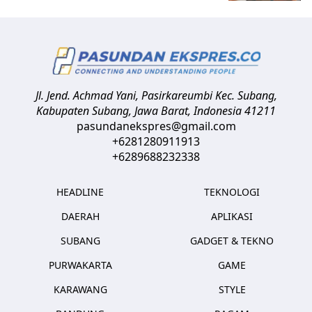
Jl. Jend. Achmad Yani, Pasirkareumbi
Kec. Subang,
Kabupaten Subang, Jawa Barat
,
Indonesia
41211
pasundanekspres@gmail.com
+6281280911913
+6289688232338
HEADLINE
TEKNOLOGI
DAERAH
APLIKASI
SUBANG
GADGET & TEKNO
PURWAKARTA
GAME
KARAWANG
STYLE