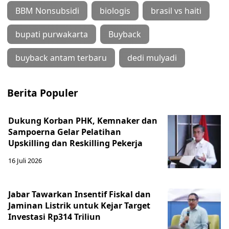
BBM Nonsubsidi
biologis
brasil vs haiti
bupati purwakarta
Buyback
buyback antam terbaru
dedi mulyadi
Berita Populer
Dukung Korban PHK, Kemnaker dan
Sampoerna Gelar Pelatihan
Upskilling dan Reskilling Pekerja
16 Juli 2026
Jabar Tawarkan Insentif Fiskal dan
Jaminan Listrik untuk Kejar Target
Investasi Rp314 Triliun