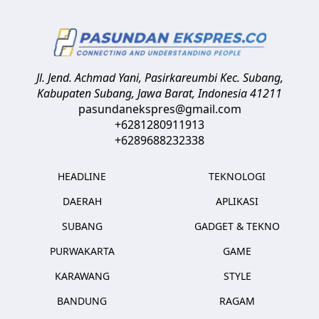
Jl. Jend. Achmad Yani, Pasirkareumbi
Kec. Subang,
Kabupaten Subang, Jawa Barat
,
Indonesia
41211
pasundanekspres@gmail.com
+6281280911913
+6289688232338
HEADLINE
TEKNOLOGI
DAERAH
APLIKASI
SUBANG
GADGET & TEKNO
PURWAKARTA
GAME
KARAWANG
STYLE
BANDUNG
RAGAM