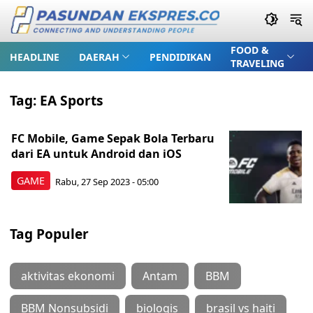
FOOD &
HEADLINE
DAERAH
PENDIDIKAN
TRAVELING
Tag:
EA Sports
FC Mobile, Game Sepak Bola Terbaru
dari EA untuk Android dan iOS
GAME
Rabu, 27 Sep 2023 - 05:00
Tag Populer
aktivitas ekonomi
Antam
BBM
BBM Nonsubsidi
biologis
brasil vs haiti