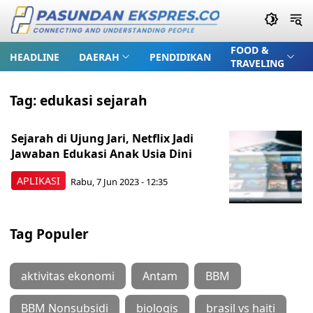
FOOD &
HEADLINE
DAERAH
PENDIDIKAN
TRAVELING
Tag:
edukasi sejarah
Sejarah di Ujung Jari, Netflix Jadi
Jawaban Edukasi Anak Usia Dini
APLIKASI
Rabu, 7 Jun 2023 - 12:35
Tag Populer
aktivitas ekonomi
Antam
BBM
BBM Nonsubsidi
biologis
brasil vs haiti