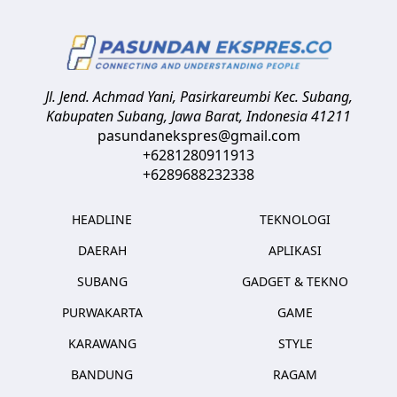
Jl. Jend. Achmad Yani, Pasirkareumbi
Kec. Subang,
Kabupaten Subang, Jawa Barat
,
Indonesia
41211
pasundanekspres@gmail.com
+6281280911913
+6289688232338
HEADLINE
TEKNOLOGI
DAERAH
APLIKASI
SUBANG
GADGET & TEKNO
PURWAKARTA
GAME
KARAWANG
STYLE
BANDUNG
RAGAM