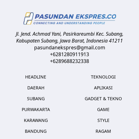
Jl. Jend. Achmad Yani, Pasirkareumbi
Kec. Subang,
Kabupaten Subang, Jawa Barat
,
Indonesia
41211
pasundanekspres@gmail.com
+6281280911913
+6289688232338
HEADLINE
TEKNOLOGI
DAERAH
APLIKASI
SUBANG
GADGET & TEKNO
PURWAKARTA
GAME
KARAWANG
STYLE
BANDUNG
RAGAM