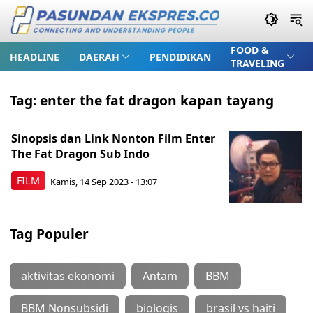
FOOD &
HEADLINE
DAERAH
PENDIDIKAN
TRAVELING
Tag:
enter the fat dragon kapan tayang
Sinopsis dan Link Nonton Film Enter
The Fat Dragon Sub Indo
FILM
Kamis, 14 Sep 2023 - 13:07
Tag Populer
aktivitas ekonomi
Antam
BBM
BBM Nonsubsidi
biologis
brasil vs haiti