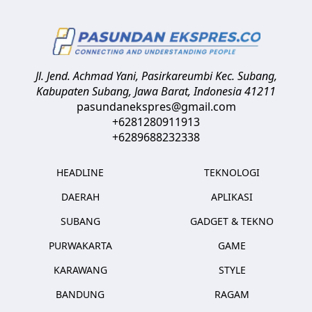
Jl. Jend. Achmad Yani, Pasirkareumbi
Kec. Subang,
Kabupaten Subang, Jawa Barat
,
Indonesia
41211
pasundanekspres@gmail.com
+6281280911913
+6289688232338
HEADLINE
TEKNOLOGI
DAERAH
APLIKASI
SUBANG
GADGET & TEKNO
PURWAKARTA
GAME
KARAWANG
STYLE
BANDUNG
RAGAM