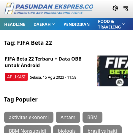
FOOD &
HEADLINE
DAERAH
PENDIDIKAN
TRAVELING
Tag:
FIFA Beta 22
FIFA Beta 22 Terbaru + Data OBB
untuk Android
APLIKASI
Selasa, 15 Agu 2023 - 11:58
Tag Populer
aktivitas ekonomi
Antam
BBM
BBM Nonsubsidi
biologis
brasil vs haiti