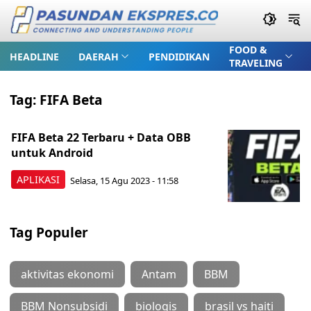
FOOD &
HEADLINE
DAERAH
PENDIDIKAN
TRAVELING
Tag:
FIFA Beta
FIFA Beta 22 Terbaru + Data OBB
untuk Android
APLIKASI
Selasa, 15 Agu 2023 - 11:58
Tag Populer
aktivitas ekonomi
Antam
BBM
BBM Nonsubsidi
biologis
brasil vs haiti