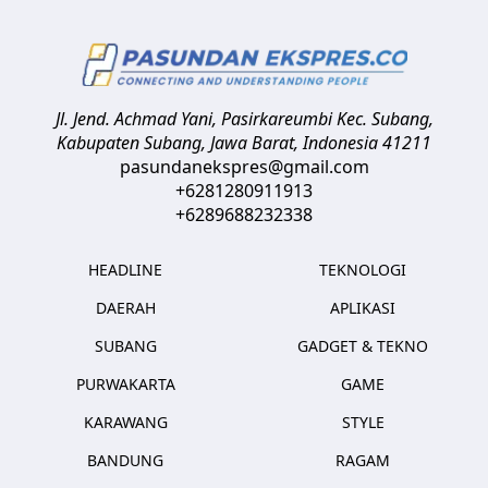
Jl. Jend. Achmad Yani, Pasirkareumbi
Kec. Subang,
Kabupaten Subang, Jawa Barat
,
Indonesia
41211
pasundanekspres@gmail.com
+6281280911913
+6289688232338
HEADLINE
TEKNOLOGI
DAERAH
APLIKASI
SUBANG
GADGET & TEKNO
PURWAKARTA
GAME
KARAWANG
STYLE
BANDUNG
RAGAM