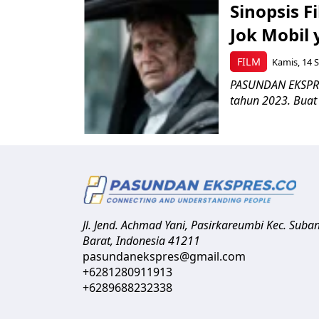
Sinopsis F
Jok Mobil
FILM
Kamis, 14 S
PASUNDAN EKSPRES
tahun 2023. Buat
Jl. Jend. Achmad Yani, Pasirkareumbi
Kec. Suba
Barat
,
Indonesia
41211
pasundanekspres@gmail.com
+6281280911913
+6289688232338