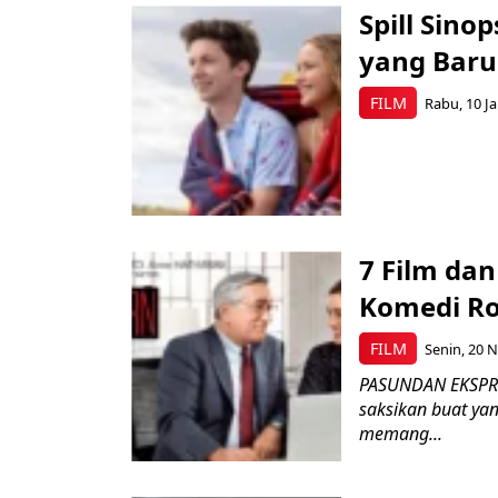
Spill Sino
yang Baru 
FILM
Rabu, 10 Ja
7 Film dan
Komedi R
FILM
Senin, 20 N
PASUNDAN EKSPRES
saksikan buat ya
memang...