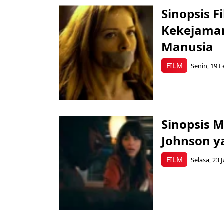
Sinopsis F
Kekejama
Manusia
FILM
Senin, 19 F
Sinopsis 
Johnson ya
FILM
Selasa, 23 