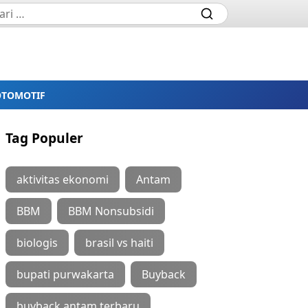
OTOMOTIF
Tag Populer
aktivitas ekonomi
Antam
BBM
BBM Nonsubsidi
biologis
brasil vs haiti
bupati purwakarta
Buyback
buyback antam terbaru