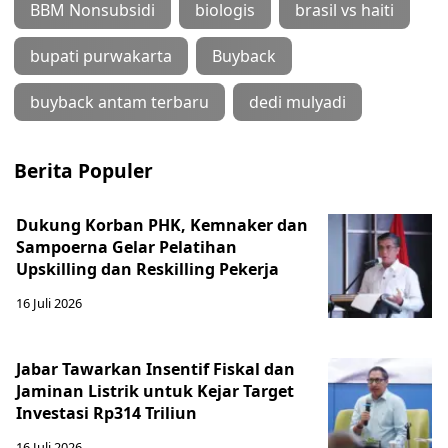
BBM Nonsubsidi
biologis
brasil vs haiti
bupati purwakarta
Buyback
buyback antam terbaru
dedi mulyadi
Berita Populer
Dukung Korban PHK, Kemnaker dan
Sampoerna Gelar Pelatihan
Upskilling dan Reskilling Pekerja
16 Juli 2026
Jabar Tawarkan Insentif Fiskal dan
Jaminan Listrik untuk Kejar Target
Investasi Rp314 Triliun
16 Juli 2026