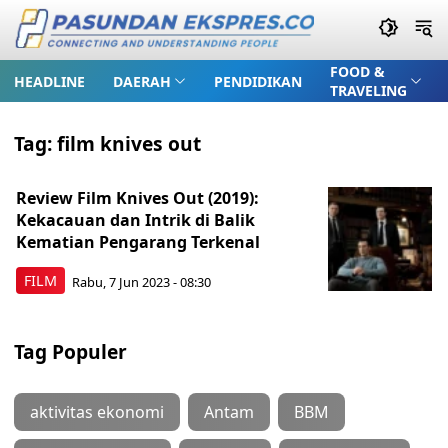
FOOD &
HEADLINE
DAERAH
PENDIDIKAN
TRAVELING
Tag:
film knives out
Review Film Knives Out (2019):
Kekacauan dan Intrik di Balik
Kematian Pengarang Terkenal
FILM
Rabu, 7 Jun 2023 - 08:30
Tag Populer
aktivitas ekonomi
Antam
BBM