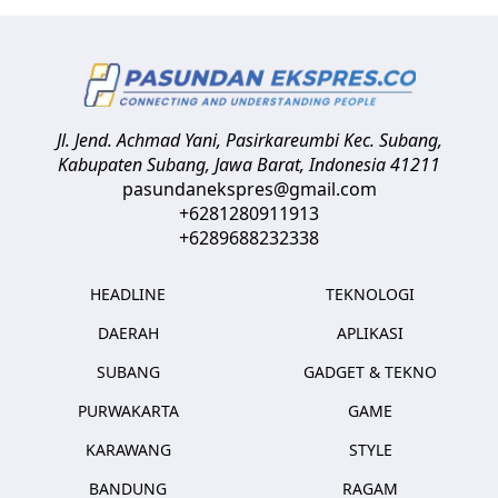
Jl. Jend. Achmad Yani, Pasirkareumbi
Kec. Subang,
Kabupaten Subang, Jawa Barat
,
Indonesia
41211
pasundanekspres@gmail.com
+6281280911913
+6289688232338
HEADLINE
TEKNOLOGI
DAERAH
APLIKASI
SUBANG
GADGET & TEKNO
PURWAKARTA
GAME
KARAWANG
STYLE
BANDUNG
RAGAM