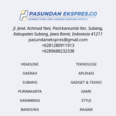
Jl. Jend. Achmad Yani, Pasirkareumbi
Kec. Subang,
Kabupaten Subang, Jawa Barat
,
Indonesia
41211
pasundanekspres@gmail.com
+6281280911913
+6289688232338
HEADLINE
TEKNOLOGI
DAERAH
APLIKASI
SUBANG
GADGET & TEKNO
PURWAKARTA
GAME
KARAWANG
STYLE
BANDUNG
RAGAM