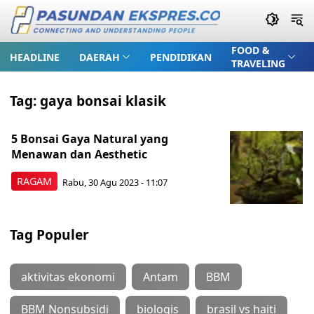
FOOD &
HEADLINE
DAERAH
PENDIDIKAN
TRAVELING
Tag:
gaya bonsai klasik
5 Bonsai Gaya Natural yang
Menawan dan Aesthetic
RAGAM
Rabu, 30 Agu 2023 - 11:07
Tag Populer
aktivitas ekonomi
Antam
BBM
BBM Nonsubsidi
biologis
brasil vs haiti