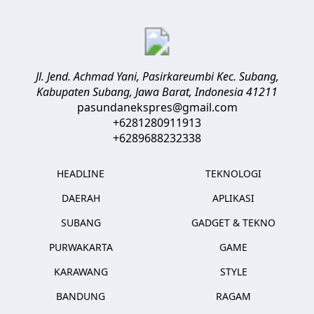
Jl. Jend. Achmad Yani, Pasirkareumbi
Kec. Subang,
Kabupaten Subang, Jawa Barat
,
Indonesia
41211
pasundanekspres@gmail.com
+6281280911913
+6289688232338
HEADLINE
TEKNOLOGI
DAERAH
APLIKASI
SUBANG
GADGET & TEKNO
PURWAKARTA
GAME
KARAWANG
STYLE
BANDUNG
RAGAM