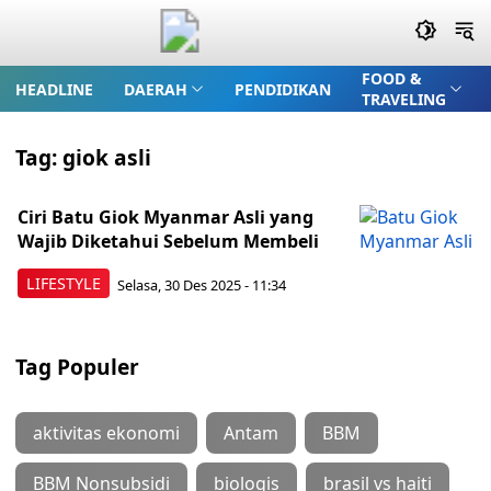
FOOD &
HEADLINE
DAERAH
PENDIDIKAN
TRAVELING
Tag:
giok asli
Ciri Batu Giok Myanmar Asli yang
Wajib Diketahui Sebelum Membeli
LIFESTYLE
Selasa, 30 Des 2025 - 11:34
Tag Populer
aktivitas ekonomi
Antam
BBM
BBM Nonsubsidi
biologis
brasil vs haiti