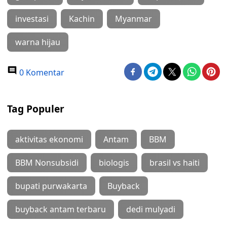
investasi
Kachin
Myanmar
warna hijau
0 Komentar
Tag Populer
aktivitas ekonomi
Antam
BBM
BBM Nonsubsidi
biologis
brasil vs haiti
bupati purwakarta
Buyback
buyback antam terbaru
dedi mulyadi