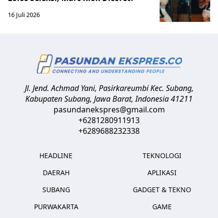
16 Juli 2026
Jl. Jend. Achmad Yani, Pasirkareumbi
Kec. Subang,
Kabupaten Subang, Jawa Barat
,
Indonesia
41211
pasundanekspres@gmail.com
+6281280911913
+6289688232338
HEADLINE
TEKNOLOGI
DAERAH
APLIKASI
SUBANG
GADGET & TEKNO
PURWAKARTA
GAME