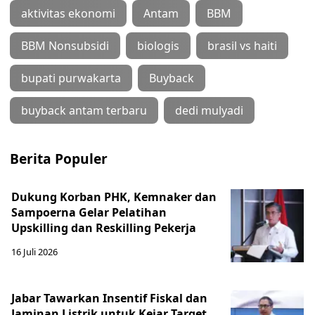
aktivitas ekonomi
Antam
BBM
BBM Nonsubsidi
biologis
brasil vs haiti
bupati purwakarta
Buyback
buyback antam terbaru
dedi mulyadi
Berita Populer
Dukung Korban PHK, Kemnaker dan
Sampoerna Gelar Pelatihan
Upskilling dan Reskilling Pekerja
16 Juli 2026
Jabar Tawarkan Insentif Fiskal dan
Jaminan Listrik untuk Kejar Target