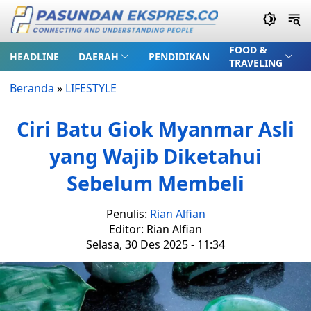
FOOD &
HEADLINE
DAERAH
PENDIDIKAN
TRAVELING
Beranda
»
LIFESTYLE
Ciri Batu Giok Myanmar Asli
yang Wajib Diketahui
Sebelum Membeli
Penulis:
Rian Alfian
Editor: Rian Alfian
Selasa, 30 Des 2025 - 11:34