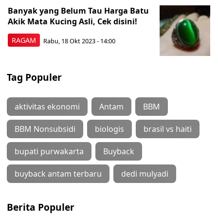
Banyak yang Belum Tau Harga Batu
Akik Mata Kucing Asli, Cek disini!
RAGAM
Rabu, 18 Okt 2023 - 14:00
Tag Populer
aktivitas ekonomi
Antam
BBM
BBM Nonsubsidi
biologis
brasil vs haiti
bupati purwakarta
Buyback
buyback antam terbaru
dedi mulyadi
Berita Populer