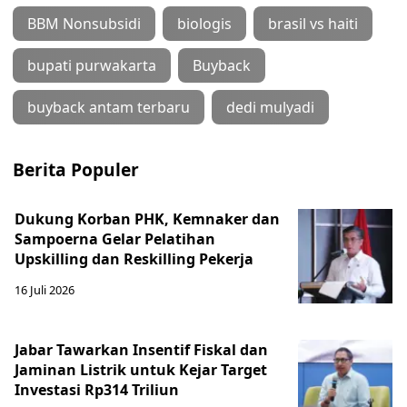
BBM Nonsubsidi
biologis
brasil vs haiti
bupati purwakarta
Buyback
buyback antam terbaru
dedi mulyadi
Berita Populer
Dukung Korban PHK, Kemnaker dan
Sampoerna Gelar Pelatihan
Upskilling dan Reskilling Pekerja
16 Juli 2026
Jabar Tawarkan Insentif Fiskal dan
Jaminan Listrik untuk Kejar Target
Investasi Rp314 Triliun