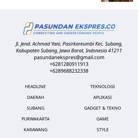
Jl. Jend. Achmad Yani, Pasirkareumbi
Kec. Subang,
Kabupaten Subang, Jawa Barat
,
Indonesia
41211
pasundanekspres@gmail.com
+6281280911913
+6289688232338
HEADLINE
TEKNOLOGI
DAERAH
APLIKASI
SUBANG
GADGET & TEKNO
PURWAKARTA
GAME
KARAWANG
STYLE