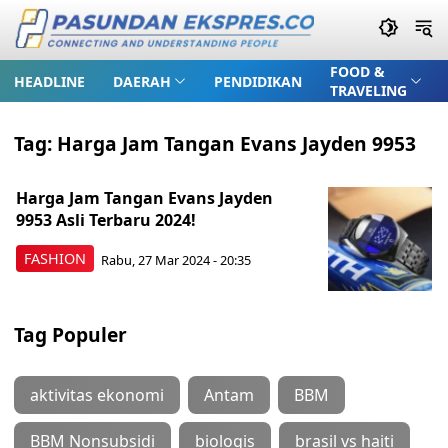
FOOD &
HEADLINE
DAERAH
PENDIDIKAN
TRAVELING
Tag:
Harga Jam Tangan Evans Jayden 9953
Harga Jam Tangan Evans Jayden
9953 Asli Terbaru 2024!
FASHION
Rabu, 27 Mar 2024 - 20:35
Tag Populer
aktivitas ekonomi
Antam
BBM
BBM Nonsubsidi
biologis
brasil vs haiti