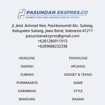
Jl. Jend. Achmad Yani, Pasirkareumbi
Kec. Subang,
Kabupaten Subang, Jawa Barat
,
Indonesia
41211
pasundanekspres@gmail.com
+6281280911913
+6289688232338
HEADLINE
TEKNOLOGI
DAERAH
APLIKASI
SUBANG
GADGET & TEKNO
PURWAKARTA
GAME
KARAWANG
STYLE
BANDUNG
RAGAM