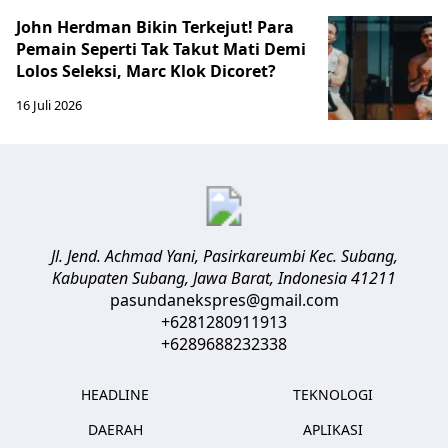
John Herdman Bikin Terkejut! Para
Pemain Seperti Tak Takut Mati Demi
Lolos Seleksi, Marc Klok Dicoret?
16 Juli 2026
Jl. Jend. Achmad Yani, Pasirkareumbi
Kec. Subang,
Kabupaten Subang, Jawa Barat
,
Indonesia
41211
pasundanekspres@gmail.com
+6281280911913
+6289688232338
HEADLINE
TEKNOLOGI
DAERAH
APLIKASI