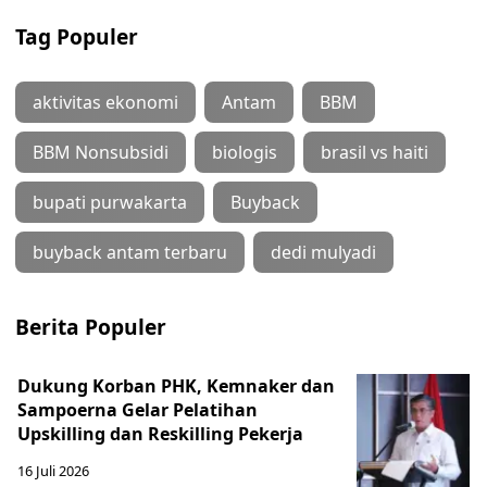
Tag Populer
aktivitas ekonomi
Antam
BBM
BBM Nonsubsidi
biologis
brasil vs haiti
bupati purwakarta
Buyback
buyback antam terbaru
dedi mulyadi
Berita Populer
Dukung Korban PHK, Kemnaker dan
Sampoerna Gelar Pelatihan
Upskilling dan Reskilling Pekerja
16 Juli 2026