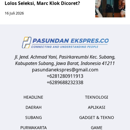
Lolos Seleksi, Marc Klok Dicoret?
16 Juli 2026
Jl. Jend. Achmad Yani, Pasirkareumbi
Kec. Subang,
Kabupaten Subang, Jawa Barat
,
Indonesia
41211
pasundanekspres@gmail.com
+6281280911913
+6289688232338
HEADLINE
TEKNOLOGI
DAERAH
APLIKASI
SUBANG
GADGET & TEKNO
PURWAKARTA
GAME