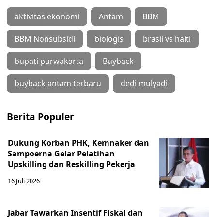
aktivitas ekonomi
Antam
BBM
BBM Nonsubsidi
biologis
brasil vs haiti
bupati purwakarta
Buyback
buyback antam terbaru
dedi mulyadi
Berita Populer
Dukung Korban PHK, Kemnaker dan
Sampoerna Gelar Pelatihan
Upskilling dan Reskilling Pekerja
16 Juli 2026
Jabar Tawarkan Insentif Fiskal dan