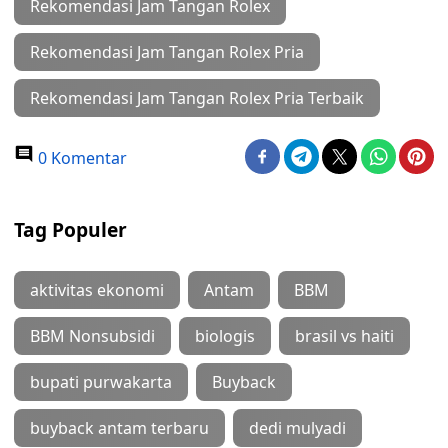
Rekomendasi Jam Tangan Rolex
Rekomendasi Jam Tangan Rolex Pria
Rekomendasi Jam Tangan Rolex Pria Terbaik
0 Komentar
Tag Populer
aktivitas ekonomi
Antam
BBM
BBM Nonsubsidi
biologis
brasil vs haiti
bupati purwakarta
Buyback
buyback antam terbaru
dedi mulyadi