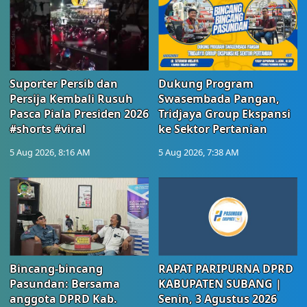
Suporter Persib dan
Dukung Program
Persija Kembali Rusuh
Swasembada Pangan,
Pasca Piala Presiden 2026
Tridjaya Group Ekspansi
#shorts #viral
ke Sektor Pertanian
5 Aug 2026, 8:16 AM
5 Aug 2026, 7:38 AM
Bincang-bincang
RAPAT PARIPURNA DPRD
Pasundan: Bersama
KABUPATEN SUBANG |
anggota DPRD Kab.
Senin, 3 Agustus 2026