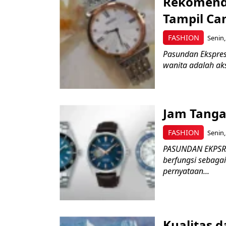
Rekomenda
Tampil Ca
FASHION
Senin,
Pasundan Ekspres
wanita adalah ak
Jam Tanga
FASHION
Senin,
PASUNDAN EKPSRES
berfungsi sebagai
pernyataan...
Kualitas 