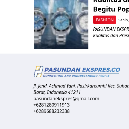
Begitu Pop
FASHION
Senin,
PASUNDAN EKSPRE
Kualitas dan Pres
Jl. Jend. Achmad Yani, Pasirkareumbi
Kec. Suba
Barat
,
Indonesia
41211
pasundanekspres@gmail.com
+6281280911913
+6289688232338