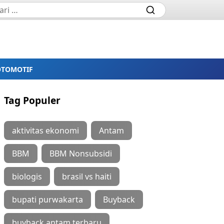
OTOMOTIF
Tag Populer
aktivitas ekonomi
Antam
BBM
BBM Nonsubsidi
biologis
brasil vs haiti
bupati purwakarta
Buyback
buyback antam terbaru