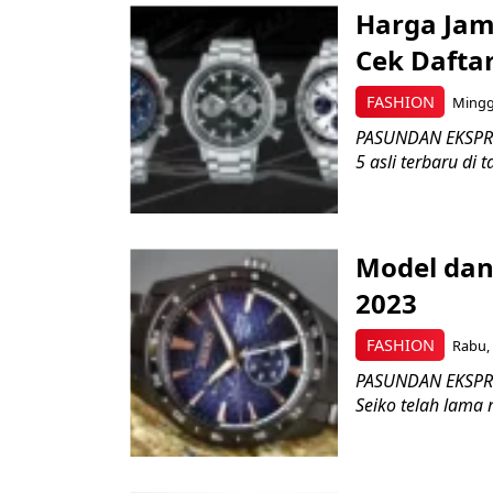
Harga Jam 
Cek Daftar
FASHION
Minggu
PASUNDAN EKSPRES
5 asli terbaru di t
Model dan
2023
FASHION
Rabu, 
PASUNDAN EKSPRE
Seiko telah lama 