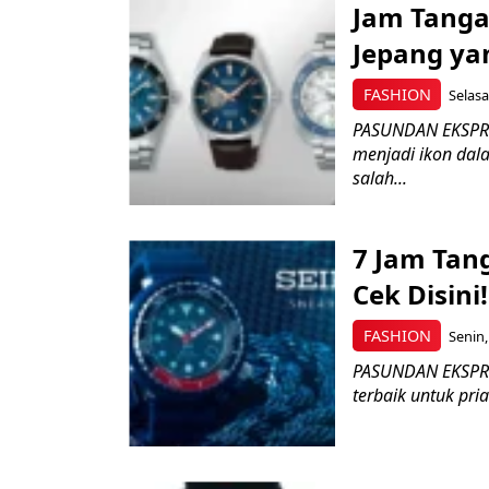
Jam Tangan
Jepang yan
FASHION
Selasa
PASUNDAN EKSPRES
menjadi ikon dal
salah...
7 Jam Tan
Cek Disini!
FASHION
Senin,
PASUNDAN EKSPRES
terbaik untuk pria