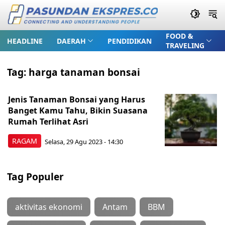
FOOD &
HEADLINE
DAERAH
PENDIDIKAN
TRAVELING
Tag:
harga tanaman bonsai
Jenis Tanaman Bonsai yang Harus
Banget Kamu Tahu, Bikin Suasana
Rumah Terlihat Asri
RAGAM
Selasa, 29 Agu 2023 - 14:30
Tag Populer
aktivitas ekonomi
Antam
BBM