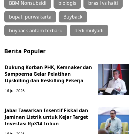
BBM Nonsubsidi
biologis
brasil vs haiti
bupati purwakarta
Buyback
buyback antam terbaru
dedi mulyadi
Berita Populer
Dukung Korban PHK, Kemnaker dan
Sampoerna Gelar Pelatihan
Upskilling dan Reskilling Pekerja
16 Juli 2026
Jabar Tawarkan Insentif Fiskal dan
Jaminan Listrik untuk Kejar Target
Investasi Rp314 Triliun
16 Juli 2026