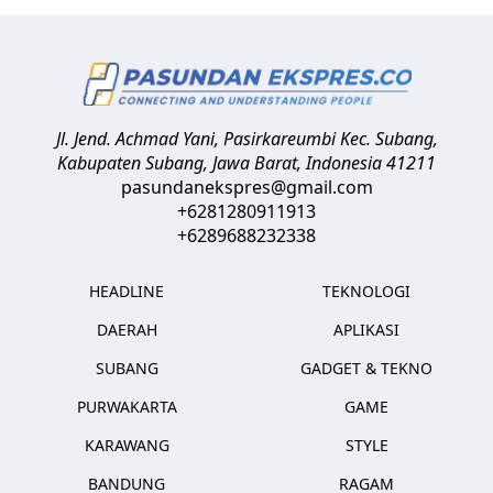
Jl. Jend. Achmad Yani, Pasirkareumbi
Kec. Subang,
Kabupaten Subang, Jawa Barat
,
Indonesia
41211
pasundanekspres@gmail.com
+6281280911913
+6289688232338
HEADLINE
TEKNOLOGI
DAERAH
APLIKASI
SUBANG
GADGET & TEKNO
PURWAKARTA
GAME
KARAWANG
STYLE
BANDUNG
RAGAM