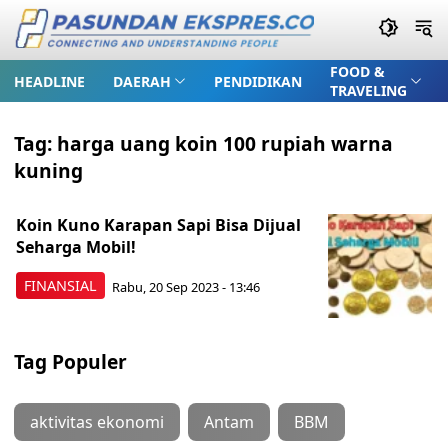
FOOD &
HEADLINE
DAERAH
PENDIDIKAN
TRAVELING
Tag:
harga uang koin 100 rupiah warna
kuning
Koin Kuno Karapan Sapi Bisa Dijual
Seharga Mobil!
FINANSIAL
Rabu, 20 Sep 2023 - 13:46
Tag Populer
aktivitas ekonomi
Antam
BBM