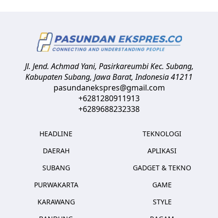
Jl. Jend. Achmad Yani, Pasirkareumbi
Kec. Subang,
Kabupaten Subang, Jawa Barat
,
Indonesia
41211
pasundanekspres@gmail.com
+6281280911913
+6289688232338
HEADLINE
TEKNOLOGI
DAERAH
APLIKASI
SUBANG
GADGET & TEKNO
PURWAKARTA
GAME
KARAWANG
STYLE