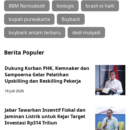
BBM Nonsubsidi
biologis
brasil vs haiti
bupati purwakarta
Buyback
buyback antam terbaru
dedi mulyadi
Berita Populer
Dukung Korban PHK, Kemnaker dan
Sampoerna Gelar Pelatihan
Upskilling dan Reskilling Pekerja
16 Juli 2026
Jabar Tawarkan Insentif Fiskal dan
Jaminan Listrik untuk Kejar Target
Investasi Rp314 Triliun