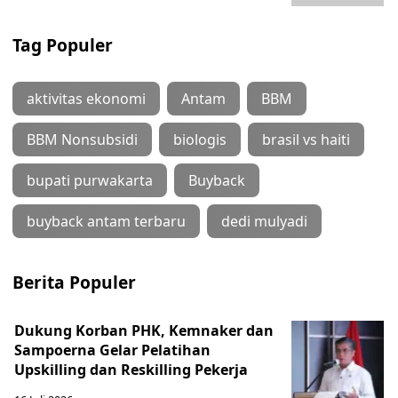
Tag Populer
aktivitas ekonomi
Antam
BBM
BBM Nonsubsidi
biologis
brasil vs haiti
bupati purwakarta
Buyback
buyback antam terbaru
dedi mulyadi
Berita Populer
Dukung Korban PHK, Kemnaker dan
Sampoerna Gelar Pelatihan
Upskilling dan Reskilling Pekerja