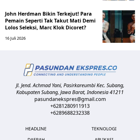
John Herdman Bikin Terkejut! Para
Pemain Seperti Tak Takut Mati Demi
Lolos Seleksi, Marc Klok Dicoret?
16 Juli 2026
Jl. Jend. Achmad Yani, Pasirkareumbi
Kec. Subang,
Kabupaten Subang, Jawa Barat
,
Indonesia
41211
pasundanekspres@gmail.com
+6281280911913
+6289688232338
HEADLINE
TEKNOLOGI
DAERAH
APLIKASI