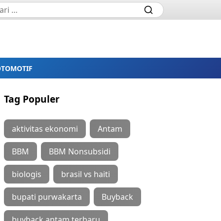
OTOMOTIF
Tag Populer
aktivitas ekonomi
Antam
BBM
BBM Nonsubsidi
biologis
brasil vs haiti
bupati purwakarta
Buyback
buyback antam terbaru