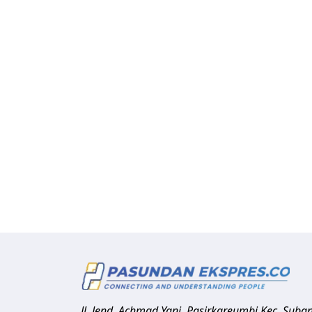
Jl. Jend. Achmad Yani, Pasirkareumbi
Kec. Suba