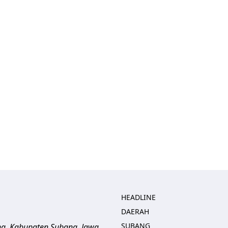
HEADLINE
DAERAH
SUBANG
ng, Kabupaten Subang, Jawa