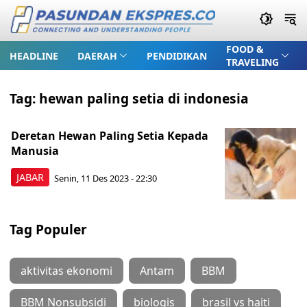
FOOD &
HEADLINE
DAERAH
PENDIDIKAN
TRAVELING
Tag:
hewan paling setia di indonesia
Deretan Hewan Paling Setia Kepada
Manusia
JABAR
Senin, 11 Des 2023 - 22:30
Tag Populer
aktivitas ekonomi
Antam
BBM
BBM Nonsubsidi
biologis
brasil vs haiti