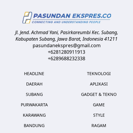
Jl. Jend. Achmad Yani, Pasirkareumbi
Kec. Subang,
Kabupaten Subang, Jawa Barat
,
Indonesia
41211
pasundanekspres@gmail.com
+6281280911913
+6289688232338
HEADLINE
TEKNOLOGI
DAERAH
APLIKASI
SUBANG
GADGET & TEKNO
PURWAKARTA
GAME
KARAWANG
STYLE
BANDUNG
RAGAM