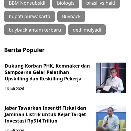
BBM Nonsubsidi
biologis
brasil vs haiti
bupati purwakarta
Buyback
buyback antam terbaru
dedi mulyadi
Berita Populer
Dukung Korban PHK, Kemnaker dan
Sampoerna Gelar Pelatihan
Upskilling dan Reskilling Pekerja
16 Juli 2026
Jabar Tawarkan Insentif Fiskal dan
Jaminan Listrik untuk Kejar Target
Investasi Rp314 Triliun
16 Juli 2026