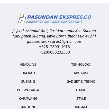
Jl. Jend. Achmad Yani, Pasirkareumbi
Kec. Subang,
Kabupaten Subang, Jawa Barat
,
Indonesia
41211
pasundanekspres@gmail.com
+6281280911913
+6289688232338
HEADLINE
TEKNOLOGI
DAERAH
APLIKASI
SUBANG
GADGET & TEKNO
PURWAKARTA
GAME
KARAWANG
STYLE
BANDUNG
RAGAM