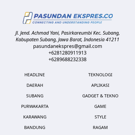
Jl. Jend. Achmad Yani, Pasirkareumbi
Kec. Subang,
Kabupaten Subang, Jawa Barat
,
Indonesia
41211
pasundanekspres@gmail.com
+6281280911913
+6289688232338
HEADLINE
TEKNOLOGI
DAERAH
APLIKASI
SUBANG
GADGET & TEKNO
PURWAKARTA
GAME
KARAWANG
STYLE
BANDUNG
RAGAM