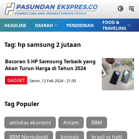
FOOD &
HEADLINE
DAERAH
PENDIDIKAN
TRAVELING
Tag:
hp samsung 2 jutaan
Bocoran 5 HP Samsung Terbaik yang
Akan Turun Harga di Tahun 2024
GADGET
Senin, 12 Feb 2024 - 21:35
Tag Populer
aktivitas ekonomi
Antam
BBM
BBM Nonsubsidi
biologis
brasil vs haiti