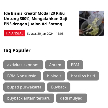
Ide Bisnis Kreatif Modal 20 Ribu
Untung 300℅, Mengalahkan Gaji
PNS dengan Jualan Aci Sotong
FINANSIAL
Selasa, 30 Jan 2024 - 15:08
Tag Populer
aktivitas ekonomi
Antam
BBM
BBM Nonsubsidi
biologis
brasil vs haiti
bupati purwakarta
Buyback
buyback antam terbaru
dedi mulyadi