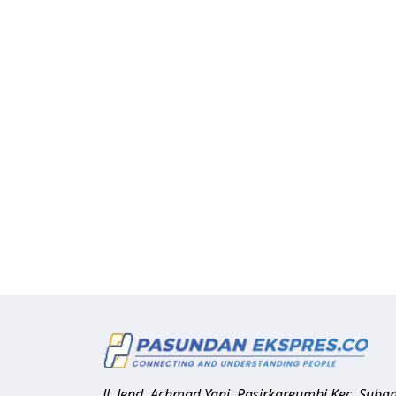
Jl. Jend. Achmad Yani, Pasirkareumbi
Kec. Suba