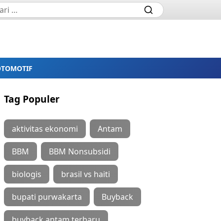
OTOMOTIF
Tag Populer
aktivitas ekonomi
Antam
BBM
BBM Nonsubsidi
biologis
brasil vs haiti
bupati purwakarta
Buyback
buyback antam terbaru