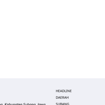
HEADLINE
DAERAH
SUBANG
ng, Kabupaten Subang, Jawa