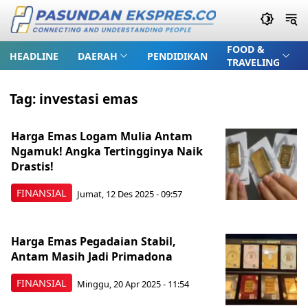
FOOD &
HEADLINE
DAERAH
PENDIDIKAN
TRAVELING
Tag:
investasi emas
Harga Emas Logam Mulia Antam
Ngamuk! Angka Tertingginya Naik
Drastis!
FINANSIAL
Jumat, 12 Des 2025 - 09:57
Harga Emas Pegadaian Stabil,
Antam Masih Jadi Primadona
FINANSIAL
Minggu, 20 Apr 2025 - 11:54