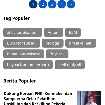
1
2
3
4
»
Tag Populer
aktivitas ekonomi
Antam
BBM
BBM Nonsubsidi
biologis
brasil vs haiti
bupati purwakarta
Buyback
buyback antam terbaru
dedi mulyadi
Berita Populer
Dukung Korban PHK, Kemnaker dan
Sampoerna Gelar Pelatihan
Upskilling dan Reskilling Pekerja