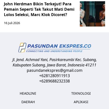
John Herdman Bikin Terkejut! Para
Pemain Seperti Tak Takut Mati Demi
Lolos Seleksi, Marc Klok Dicoret?
16 Juli 2026
Jl. Jend. Achmad Yani, Pasirkareumbi
Kec. Subang,
Kabupaten Subang, Jawa Barat
,
Indonesia
41211
pasundanekspres@gmail.com
+6281280911913
+6289688232338
HEADLINE
TEKNOLOGI
DAERAH
APLIKASI