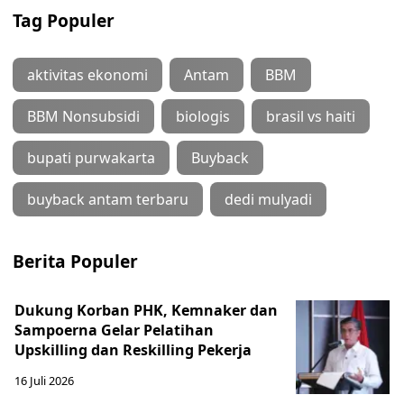
Tag Populer
aktivitas ekonomi
Antam
BBM
BBM Nonsubsidi
biologis
brasil vs haiti
bupati purwakarta
Buyback
buyback antam terbaru
dedi mulyadi
Berita Populer
Dukung Korban PHK, Kemnaker dan
Sampoerna Gelar Pelatihan
Upskilling dan Reskilling Pekerja
16 Juli 2026