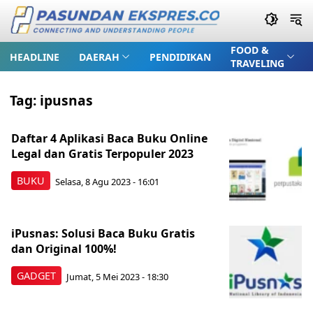
FOOD &
HEADLINE
DAERAH
PENDIDIKAN
TRAVELING
Tag:
ipusnas
Daftar 4 Aplikasi Baca Buku Online
Legal dan Gratis Terpopuler 2023
BUKU
Selasa, 8 Agu 2023 - 16:01
iPusnas: Solusi Baca Buku Gratis
dan Original 100%!
GADGET
Jumat, 5 Mei 2023 - 18:30