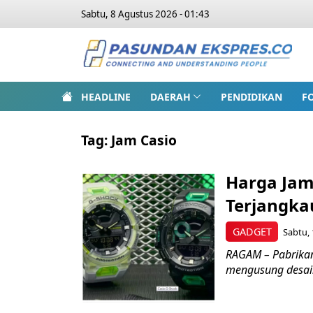
Sabtu, 8 Agustus 2026 - 01:43
HEADLINE
DAERAH
PENDIDIKAN
F
Tag:
Jam Casio
Harga Jam 
Terjangka
GADGET
Sabtu, 
RAGAM – Pabrikan 
mengusung desain