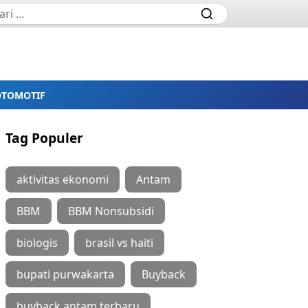
OTOMOTIF
Tag Populer
aktivitas ekonomi
Antam
BBM
BBM Nonsubsidi
biologis
brasil vs haiti
bupati purwakarta
Buyback
buyback antam terbaru