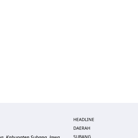
HEADLINE
DAERAH
SUBANG
ng, Kabupaten Subang, Jawa