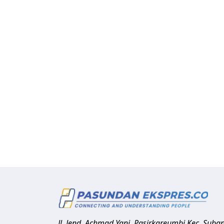
Jl. Jend. Achmad Yani, Pasirkareumbi
Kec. Suba