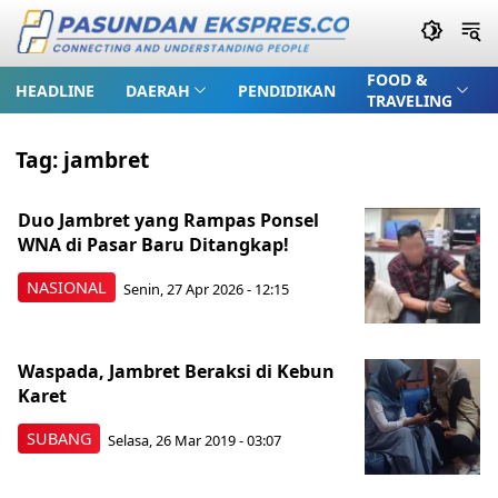
FOOD &
HEADLINE
DAERAH
PENDIDIKAN
TRAVELING
Tag:
jambret
Duo Jambret yang Rampas Ponsel
WNA di Pasar Baru Ditangkap!
NASIONAL
Senin, 27 Apr 2026 - 12:15
Waspada, Jambret Beraksi di Kebun
Karet
SUBANG
Selasa, 26 Mar 2019 - 03:07