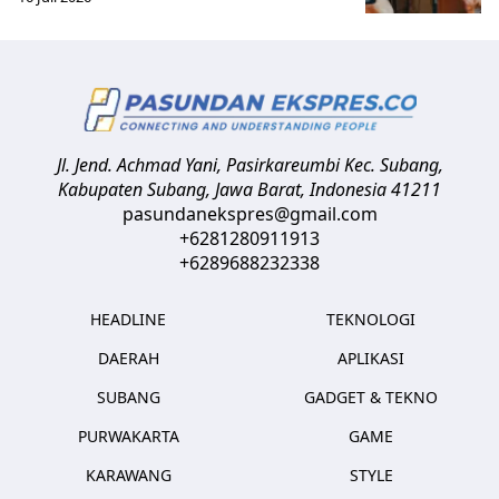
Jl. Jend. Achmad Yani, Pasirkareumbi
Kec. Subang,
Kabupaten Subang, Jawa Barat
,
Indonesia
41211
pasundanekspres@gmail.com
+6281280911913
+6289688232338
HEADLINE
TEKNOLOGI
DAERAH
APLIKASI
SUBANG
GADGET & TEKNO
PURWAKARTA
GAME
KARAWANG
STYLE