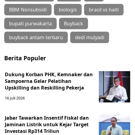
BBM Nonsubsidi
biologis
brasil vs haiti
bupati purwakarta
Buyback
buyback antam terbaru
dedi mulyadi
Berita Populer
Dukung Korban PHK, Kemnaker dan
Sampoerna Gelar Pelatihan
Upskilling dan Reskilling Pekerja
16 Juli 2026
Jabar Tawarkan Insentif Fiskal dan
Jaminan Listrik untuk Kejar Target
Investasi Rp314 Triliun