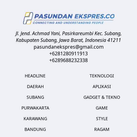
Jl. Jend. Achmad Yani, Pasirkareumbi
Kec. Subang,
Kabupaten Subang, Jawa Barat
,
Indonesia
41211
pasundanekspres@gmail.com
+6281280911913
+6289688232338
HEADLINE
TEKNOLOGI
DAERAH
APLIKASI
SUBANG
GADGET & TEKNO
PURWAKARTA
GAME
KARAWANG
STYLE
BANDUNG
RAGAM