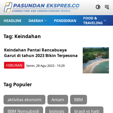
FOOD &
HEADLINE
DAERAH
PENDIDIKAN
TRAVELING
Tag:
Keindahan
Keindahan Pantai Rancabuaya
Garut di tahun 2023 Bikin Terpesona
HIBURAN
Senin, 28 Agu 2023 - 15:29
Tag Populer
aktivitas ekonomi
Antam
BBM
BBM Nonsubsidi
biologis
brasil vs haiti