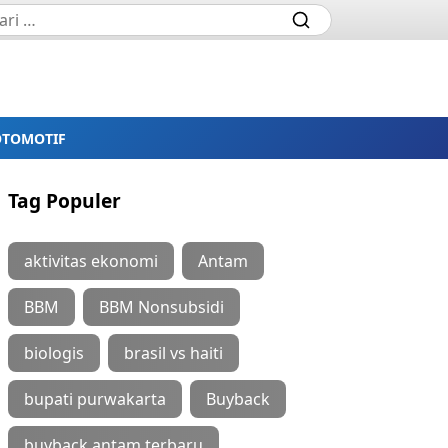
OTOMOTIF
Tag Populer
aktivitas ekonomi
Antam
BBM
BBM Nonsubsidi
biologis
brasil vs haiti
bupati purwakarta
Buyback
buyback antam terbaru