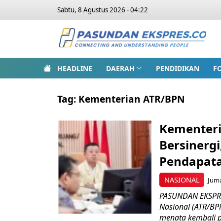
Sabtu, 8 Agustus 2026 - 04:22
HEADLINE
DAERAH
PENDIDIKAN
F
Tag:
Kementerian ATR/BPN
Kementer
Bersinergi
Pendapat
NASIONAL
Juma
PASUNDAN EKSPRE
Nasional (ATR/BP
menata kembali p