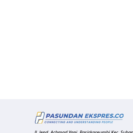
Jl. Jend. Achmad Yani, Pasirkareumbi
Kec. Suba