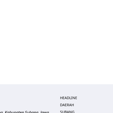
HEADLINE
DAERAH
SUBANG
ng, Kabupaten Subang, Jawa