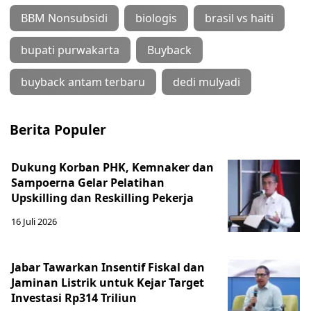
BBM Nonsubsidi
biologis
brasil vs haiti
bupati purwakarta
Buyback
buyback antam terbaru
dedi mulyadi
Berita Populer
Dukung Korban PHK, Kemnaker dan
Sampoerna Gelar Pelatihan
Upskilling dan Reskilling Pekerja
16 Juli 2026
Jabar Tawarkan Insentif Fiskal dan
Jaminan Listrik untuk Kejar Target
Investasi Rp314 Triliun