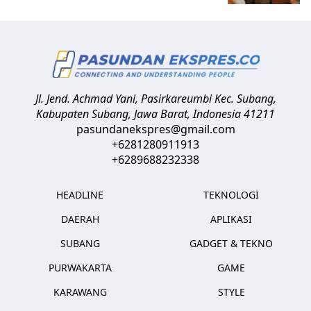
Jl. Jend. Achmad Yani, Pasirkareumbi
Kec. Subang,
Kabupaten Subang, Jawa Barat
,
Indonesia
41211
pasundanekspres@gmail.com
+6281280911913
+6289688232338
HEADLINE
TEKNOLOGI
DAERAH
APLIKASI
SUBANG
GADGET & TEKNO
PURWAKARTA
GAME
KARAWANG
STYLE