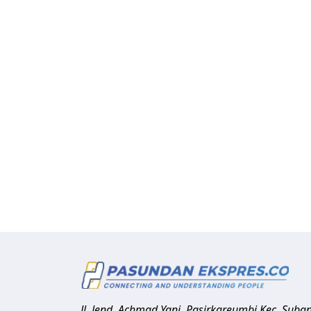
Jl. Jend. Achmad Yani, Pasirkareumbi
Kec. Suba