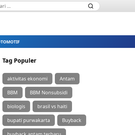
OTOMOTIF
Tag Populer
aktivitas ekonomi
Antam
BBM
BBM Nonsubsidi
biologis
brasil vs haiti
bupati purwakarta
Buyback
buyback antam terbaru