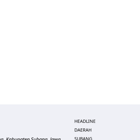
HEADLINE
DAERAH
SUBANG
ng, Kabupaten Subang, Jawa