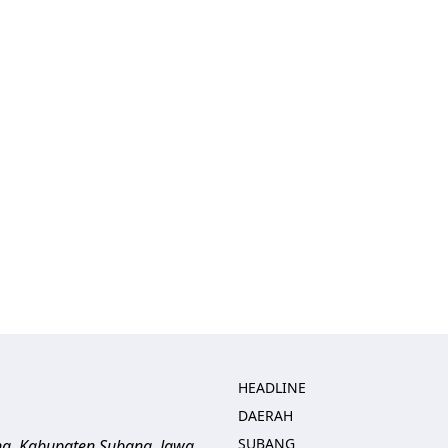
HEADLINE
DAERAH
SUBANG
ng, Kabupaten Subang, Jawa