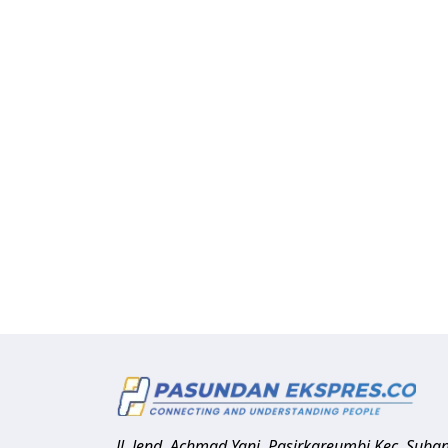
Jl. Jend. Achmad Yani, Pasirkareumbi
Kec. Suba