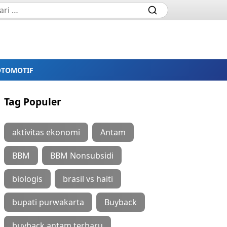
OTOMOTIF
Tag Populer
aktivitas ekonomi
Antam
BBM
BBM Nonsubsidi
biologis
brasil vs haiti
bupati purwakarta
Buyback
buyback antam terbaru