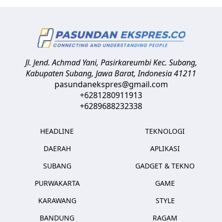
Jl. Jend. Achmad Yani, Pasirkareumbi
Kec. Subang,
Kabupaten Subang, Jawa Barat
,
Indonesia
41211
pasundanekspres@gmail.com
+6281280911913
+6289688232338
HEADLINE
TEKNOLOGI
DAERAH
APLIKASI
SUBANG
GADGET & TEKNO
PURWAKARTA
GAME
KARAWANG
STYLE
BANDUNG
RAGAM