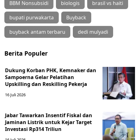
BBM Nonsubsidi
biologis
brasil vs haiti
bupati purwakarta
Buyback
buyback antam terbaru
dedi mulyadi
Berita Populer
Dukung Korban PHK, Kemnaker dan
Sampoerna Gelar Pelatihan
Upskilling dan Reskilling Pekerja
16 Juli 2026
Jabar Tawarkan Insentif Fiskal dan
Jaminan Listrik untuk Kejar Target
Investasi Rp314 Triliun
16 Juli 2026