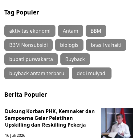
Tag Populer
aktivitas ekonomi
Antam
BBM
BBM Nonsubsidi
biologis
brasil vs haiti
bupati purwakarta
Buyback
buyback antam terbaru
dedi mulyadi
Berita Populer
Dukung Korban PHK, Kemnaker dan
Sampoerna Gelar Pelatihan
Upskilling dan Reskilling Pekerja
16 Juli 2026