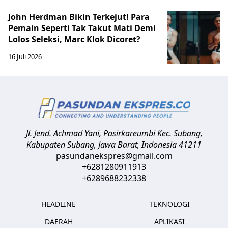
John Herdman Bikin Terkejut! Para
Pemain Seperti Tak Takut Mati Demi
Lolos Seleksi, Marc Klok Dicoret?
16 Juli 2026
Jl. Jend. Achmad Yani, Pasirkareumbi
Kec. Subang,
Kabupaten Subang, Jawa Barat
,
Indonesia
41211
pasundanekspres@gmail.com
+6281280911913
+6289688232338
HEADLINE
TEKNOLOGI
DAERAH
APLIKASI