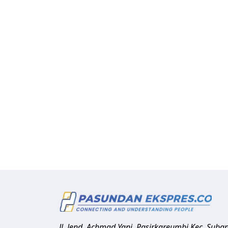
Jl. Jend. Achmad Yani, Pasirkareumbi
Kec. Suba