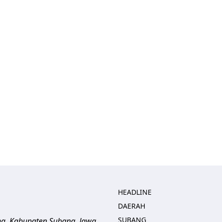
HEADLINE
DAERAH
SUBANG
ng, Kabupaten Subang, Jawa