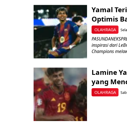
Yamal Ter
Optimis B
OLAHRAGA
Sela
PASUNDANEKSPRES
inspirasi dari L
Champions melawa
Lamine Ya
yang Menc
OLAHRAGA
Sab