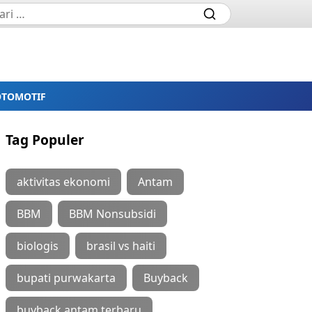
OTOMOTIF
Tag Populer
aktivitas ekonomi
Antam
BBM
BBM Nonsubsidi
biologis
brasil vs haiti
bupati purwakarta
Buyback
buyback antam terbaru