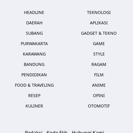
HEADLINE
TEKNOLOGI
DAERAH
APLIKASI
SUBANG
GADGET & TEKNO
PURWAKARTA
GAME
KARAWANG
STYLE
BANDUNG
RAGAM
PENDIDIKAN
FILM
FOOD & TRAVELING
ANIME
RESEP
OPINI
KULINER
OTOMOTIF
Redaksi
Kode Etik
Hubungi Kami